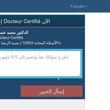
Français
إسأل Docteur Certifié الآن
الدكتور محمد عس
cteur Certifié
الأسئلة المجابة 12503 | نسبة الرضا 98%
إسأل الخبير