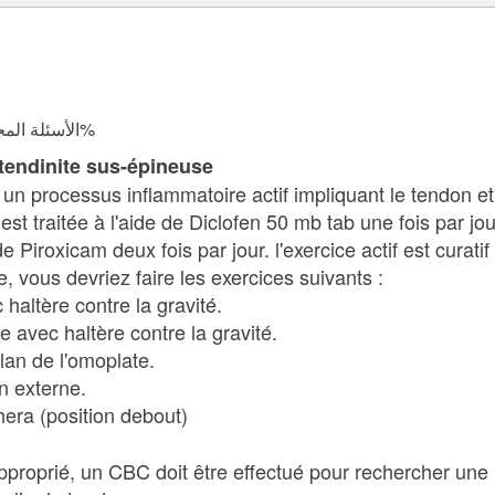
الأسئلة المجابة 12503 | نسبة الرضا 98%
 tendinite sus-épineuse
 un processus inflammatoire actif impliquant le tendon e
e est traitée à l'aide de Diclofen 50 mb tab une fois par 
de Piroxicam deux fois par jour. l'exercice actif est curati
e, vous devriez faire les exercices suivants :
 haltère contre la gravité.
 avec haltère contre la gravité.
lan de l'omoplate.
n externe.
era (position debout)
roprié, un CBC doit être effectué pour rechercher une 