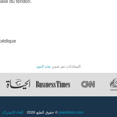
malie du tendon.
opédique
المحادثات تتم ضمن
هذه البنود
إلغاء الاشتراك
حقوق الطبع 2026 ©
jawabkom.com