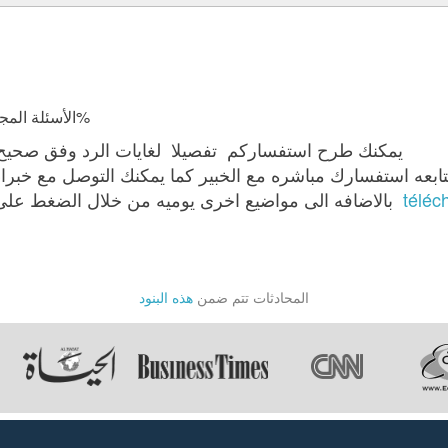
الأسئلة المجابة 108892 | نسبة الرضا 98.1%
يمكنك طرح استفساركم تفصيلا لغايات الرد وفق صحيح القانون في اقرب وقت ممكن
télé
بالاضافه الى مواضيع اخرى يوميه من خلال الضغط على هذا الرابط تحميل تطبيق جواب
المحادثات تتم ضمن
هذه البنود