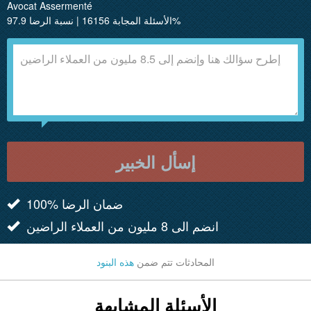
Avocat Assermenté
الأسئلة المجابة 16156 | نسبة الرضا 97.9%
إسأل الخبير
100% ضمان الرضا
انضم الى 8 مليون من العملاء الراضين
المحادثات تتم ضمن
هذه البنود
الأسئلة المشابهة