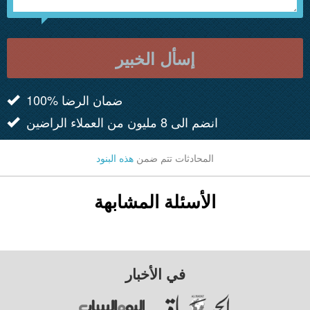
إسأل الخبير
100% ضمان الرضا
انضم الى 8 مليون من العملاء الراضين
المحادثات تتم ضمن
هذه البنود
الأسئلة المشابهة
في الأخبار