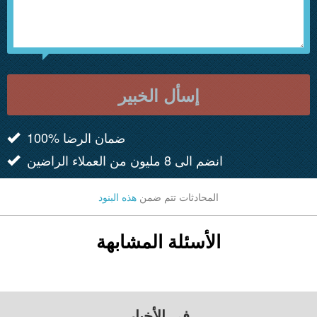
إسأل الخبير
100% ضمان الرضا
انضم الى 8 مليون من العملاء الراضين
المحادثات تتم ضمن
هذه البنود
الأسئلة المشابهة
في الأخبار