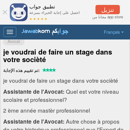
تطبيق جواب
تنزيل
احصل على إجابة الخبراء بسرعة
مجانا من app store
★ ★ ★ ★ ★
Français
Toggle
navigation
Avocat
je voudrai de faire un stage dans
votre socièté
تم تقييم هذه الإجابة:
je voudrai de faire un stage dans votre socièté
Quel est votre niveau
Assistante de l'Avocat:
scolaire et professionnel?
2 ème année mastèr professionnel
Autre chose à propos
Assistante de l'Avocat:
de votre historique professionnel que l'Expert de