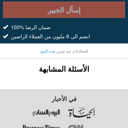
إسأل الخبير
100% ضمان الرضا
انضم الى 8 مليون من العملاء الراضين
المحادثات تتم ضمن
هذه البنود
الأسئلة المشابهة
في الأخبار