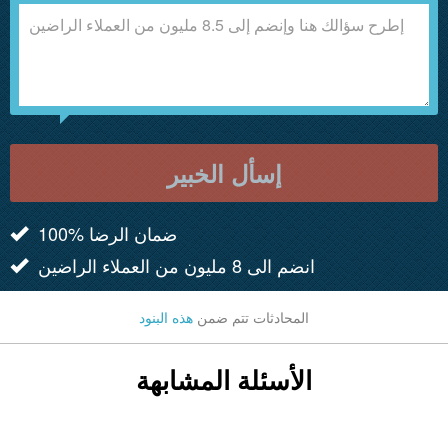
إسأل الخبير
100% ضمان الرضا
انضم الى 8 مليون من العملاء الراضين
المحادثات تتم ضمن
هذه البنود
الأسئلة المشابهة