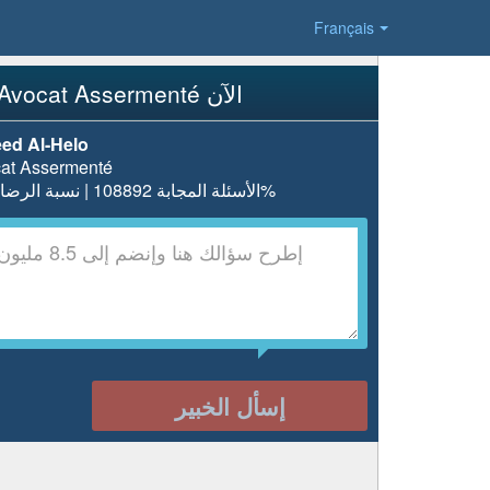
Français
إسأل Avocat Assermenté الآن
ed Al-Helo
at Assermenté
الأسئلة المجابة 108892 | نسبة الرضا 98.1%
إسأل الخبير