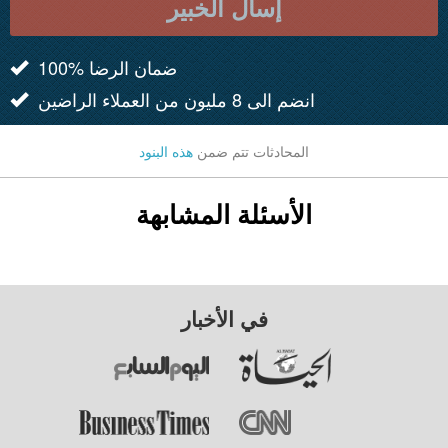
إسأل الخبير
100% ضمان الرضا
انضم الى 8 مليون من العملاء الراضين
المحادثات تتم ضمن
هذه البنود
الأسئلة المشابهة
في الأخبار