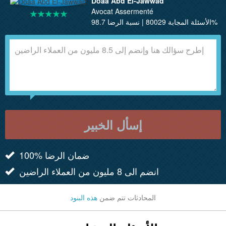
Doaa Abd El-Jawwad
Avocat Assermenté
الأسئلة المجابة 80029 | نسبة الرضا 98.7%
إسأل الخبير
100% ضمان الرضا
انضم الى 8 مليون من العملاء الراضين
المحادثات تتم ضمن
هذه البنود