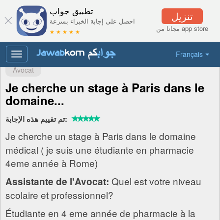
تطبيق جواب
تنزيل
احصل على إجابة الخبراء بسرعة
مجانا من app store
★ ★ ★ ★ ★
Français
Toggle
navigation
Avocat
Je cherche un stage à Paris dans le
domaine...
تم تقييم هذه الإجابة:
Je cherche un stage à Paris dans le domaine
médical ( je suis une étudiante en pharmacie
4eme année à Rome)
Quel est votre niveau
Assistante de l'Avocat:
scolaire et professionnel?
Étudiante en 4 eme année de pharmacie à la