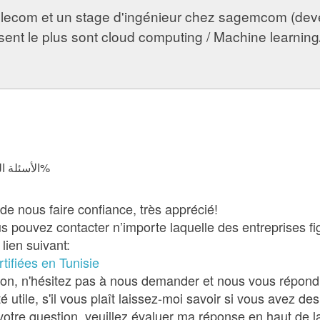
e Telecom et un stage d'ingénieur chez sagemcom (d
ssent le plus sont cloud computing / Machine learning
الأسئلة المجابة 46920 | نسبة الرضا 98.5%
 de nous faire confiance, très apprécié!
pouvez contacter n’importe laquelle des entreprises fig
lien suivant:
tifiées en Tunisie
ion, n'hésitez pas à nous demander et nous vous répondr
utile, s'il vous plaît laissez-moi savoir si vous avez des
votre question, veuillez évaluer ma réponse en haut de