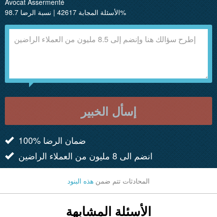
Avocat Assermenté
الأسئلة المجابة 42617 | نسبة الرضا 98.7%
إسأل الخبير
100% ضمان الرضا
انضم الى 8 مليون من العملاء الراضين
المحادثات تتم ضمن
هذه البنود
الأسئلة المشابهة