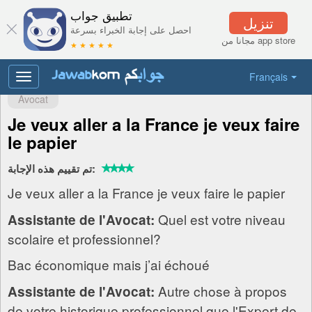
تطبيق جواب
تنزيل
احصل على إجابة الخبراء بسرعة
مجانا من app store
★ ★ ★ ★ ★
Français
Toggle
navigation
Avocat
Je veux aller a la France je veux faire
le papier
تم تقييم هذه الإجابة:
Je veux aller a la France je veux faire le papier
Quel est votre niveau
Assistante de l'Avocat:
scolaire et professionnel?
Bac économique mais j’ai échoué
Autre chose à propos
Assistante de l'Avocat:
de votre historique professionnel que l'Expert de