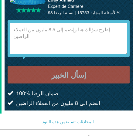
Expert de Carrière
الأسئلة المجابة 15753 | نسبة الرضا 98%
إسأل الخبير
100% ضمان الرضا
انضم الى 8 مليون من العملاء الراضين
المحادثات تتم ضمن
هذه البنود