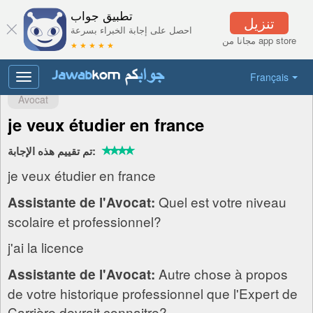
تطبيق جواب
تنزيل
احصل على إجابة الخبراء بسرعة
مجانا من app store
★ ★ ★ ★ ★
Français
Toggle
navigation
Avocat
je veux étudier en france
تم تقييم هذه الإجابة:
je veux étudier en france
Quel est votre niveau
Assistante de l'Avocat:
scolaire et professionnel?
j'ai la licence
Autre chose à propos
Assistante de l'Avocat:
de votre historique professionnel que l'Expert de
Carrière devrait connaitre?