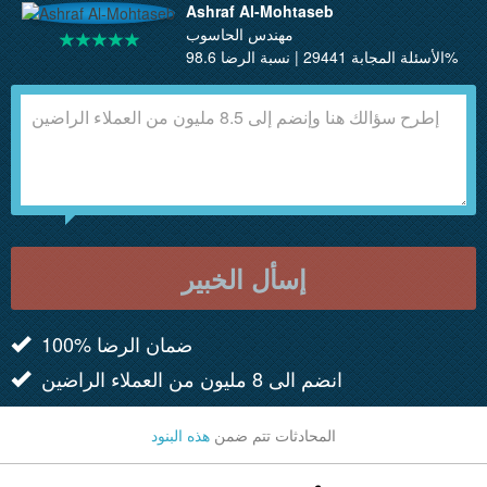
Ashraf Al-Mohtaseb
مهندس الحاسوب
الأسئلة المجابة 29441 | نسبة الرضا 98.6%
إسأل الخبير
100% ضمان الرضا
انضم الى 8 مليون من العملاء الراضين
المحادثات تتم ضمن
هذه البنود