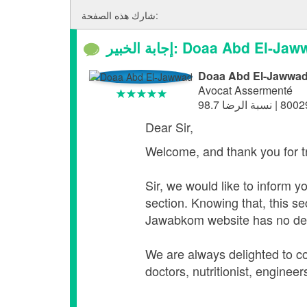
شارك هذه الصفحة:
إجابة الخبير: Doaa Abd El-J
Doaa Abd El-Jawwa
Avocat Assermenté
Dear Sir,
Welcome, and thank you for t
Sir, we would like to inform yo
section. Knowing that, this se
Jawabkom website has no dea
We are always delighted to 
doctors, nutritionist, engineer