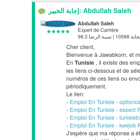
إجابة الخبير: Abdullah Saleh
Abdullah Saleh
Expert de Carrière
Cher client,
Bienvenue à Jawabkom, et mer
En
, il existe des em
Tunisie
les liens ci-dessous et de sél
numéros de ces liens ou envoy
périodiquement.
Le lien:
-
Emploi En Tunisie - optionca
-
Emploi En Tunisie - essect 
-
Emploi En Tunisie - tunisiet
-
Emploi En Tunisie - keejob 
J'espère que ma réponse a été 