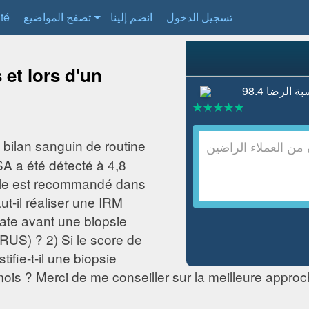
ité
تصفح المواضيع
انضم إلينا
تسجيل الدخول
 et lors d'un
n bilan sanguin de routine
A a été détecté à 4,8
cole est recommandé dans
ut-il réaliser une IRM
ate avant une biopsie
RUS) ? 2) Si le score de
tifie-t-il une biopsie
is ? Merci de me conseiller sur la meilleure approc