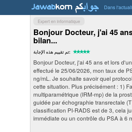
Dans l'actual
Expert en informatique
Bonjour Docteur, j'ai 45 ans
bilan...
تم تقييم هذه الإجابة:
Bonjour Docteur, j'ai 45 ans et lors d'u
effectué le 25/06/2026, mon taux de PS
ng/mL. Je souhaite savoir quel proto
cette situation. Plus précisément : 1) Fa
multiparamétrique (IRM-mp) de la prost
guidée par échographie transrectale (T
classification PI-RADS est de 3, cela jus
immédiate ou un contrôle du PSA à 6 mo