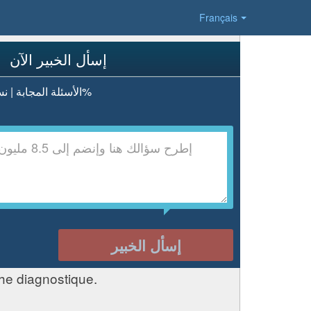
Français
إسأل الخبير الآن
الأسئلة المجابة | نسبة الرضا 98.4%
إسأل الخبير
he diagnostique.