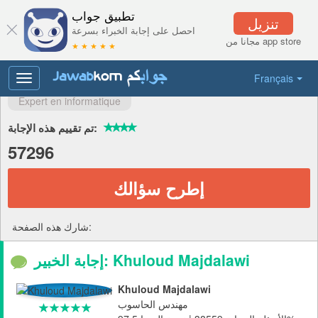
تطبيق جواب
تنزيل
احصل على إجابة الخبراء بسرعة
مجانا من app store
★ ★ ★ ★ ★
Français
Toggle
navigation
Expert en informatique
تم تقييم هذه الإجابة:
57296
إطرح سؤالك
شارك هذه الصفحة:
إجابة الخبير: Khuloud Majdalawi
Khuloud Majdalawi
مهندس الحاسوب