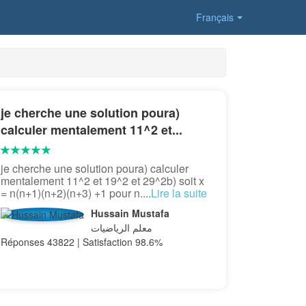
Français
je cherche une solution poura)
calculer mentalement 11^2 et...
je cherche une solution poura) calculer
mentalement 11^2 et 19^2 et 29^2b) soit x
= n(n+1)(n+2)(n+3) +1 pour n....
Lire la suite
Hussain Mustafa
معلم الرياضيات
Réponses 43822 | Satisfaction 98.6%