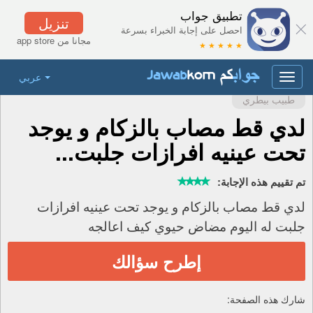
تطبيق جواب
تنزيل
احصل على إجابة الخبراء بسرعة
مجانا من app store
★ ★ ★ ★ ★
عربي
Toggle
navigation
طبيب بيطري
لدي قط مصاب بالزكام و يوجد
تحت عينيه افرازات جلبت...
تم تقييم هذه الإجابة:
لدي قط مصاب بالزكام و يوجد تحت عينيه افرازات
جلبت له اليوم مضاض حيوي كيف اعالجه
إطرح سؤالك
شارك هذه الصفحة: