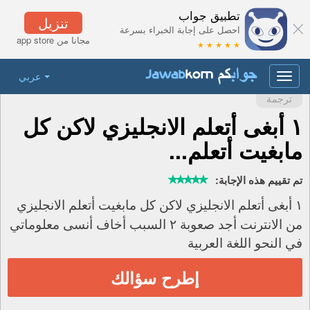
تطبيق جواب
تنزيل
احصل على إجابة الخبراء بسرعة
مجانا من app store
★ ★ ★ ★ ★
عربي
Toggle
navigation
ترجمة
١ أبغى أتعلم الانجليزي لاكن كل
مابغيت أتعلم...
تم تقييم هذه الإجابة:
١ أبغى أتعلم الانجليزي لاكن كل مابغيت أتعلم الانجليزي
من الانترنت أجد صعوبة ٢ السبب أخاف أنسى معلوماتي
في النحو اللغة العربية
إطرح سؤالك