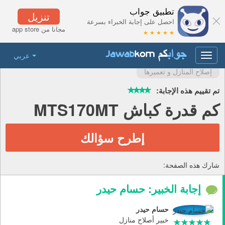
تطبيق جواب
تنزيل
احصل على إجابة الخبراء بسرعة
مجانا من app store
★ ★ ★ ★ ★
عربي
Toggle
navigation
إصلاح المنازل و تعميرها
تم تقييم هذه الإجابة:
كم قدرة كباش MTS170MT
إطرح سؤالك
شارك هذه الصفحة:
إجابة الخبير: حسام حيدر
حسام حيدر
خبير أصلاح منازل