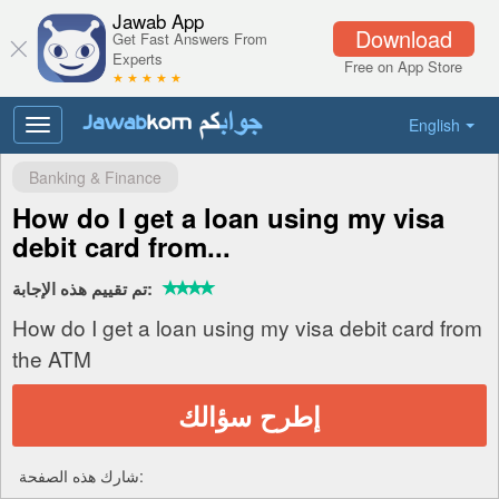
Jawab App
Download
Get Fast Answers From
Experts
Free on App Store
★ ★ ★ ★ ★
English
Toggle
navigation
Banking & Finance
How do I get a loan using my visa
debit card from...
تم تقييم هذه الإجابة:
How do I get a loan using my visa debit card from
the ATM
إطرح سؤالك
شارك هذه الصفحة: