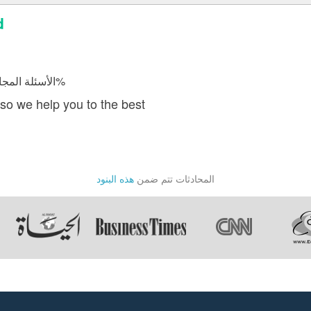
إ
الأسئلة المجابة 4412 | نسبة الرضا 98.1%
so we help you to the best
المحادثات تتم ضمن
هذه البنود