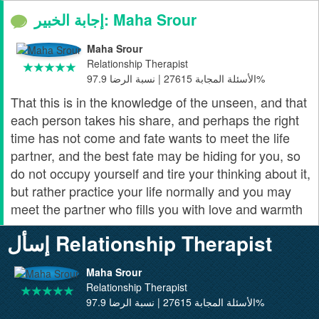
إجابة الخبير: Maha Srour
Maha Srour
Relationship Therapist
الأسئلة المجابة 27615 | نسبة الرضا 97.9%
That this is in the knowledge of the unseen, and that
each person takes his share, and perhaps the right
time has not come and fate wants to meet the life
partner, and the best fate may be hiding for you, so
do not occupy yourself and tire your thinking about it,
but rather practice your life normally and you may
meet the partner who fills you with love and warmth
إسأل Relationship Therapist
Maha Srour
Relationship Therapist
الأسئلة المجابة 27615 | نسبة الرضا 97.9%