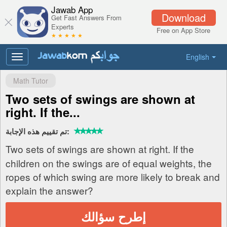
Jawab App
Download
Get Fast Answers From
Experts
Free on App Store
★ ★ ★ ★ ★
English
Toggle
navigation
Math Tutor
Two sets of swings are shown at
right. If the...
تم تقييم هذه الإجابة:
Two sets of swings are shown at right. If the
children on the swings are of equal weights, the
ropes of which swing are more likely to break and
explain the answer?
إطرح سؤالك