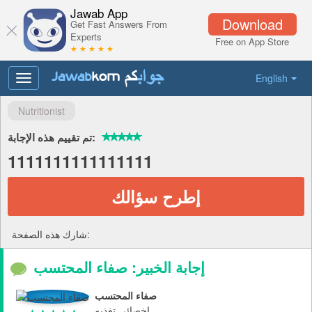
Jawab App
Download
Get Fast Answers From
Experts
Free on App Store
★ ★ ★ ★ ★
English
Toggle
navigation
Nutritionist
تم تقييم هذه الإجابة:
1111111111111111
إطرح سؤالك
شارك هذه الصفحة:
إجابة الخبير: صفاء المحتسب
صفاء المحتسب
اخصائي تغذيه