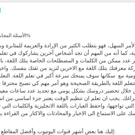
إ
الأسئلة المجابة 16054 | نسبة الرضا 98.2%
أمر السهل، فهو يتطلب الكثير من الإرادة والعزيمة للمثابرة و
ليزية، كما أنه من المهم أن تجد أشخاص آخرين يشاركوك في تعل
عدد ممكن من الكلمات و المصطلحات الخاصة بتلك اللغة، بالإضا
كة معرفتك بتلك اللغة مع الاخرين لتزيد من ثقتك بنفسك. واخيرً
ليومية مع سكانها سوف يمنحك سرعة أكبر في تعلم اللغة. التعل
 تتعلم اللغة بالطريقة الصحيحة وهو أمر مهم كي تصبح محترفا با
 خلال تحضير دروسك بشكل يومي مع تحديد عدد ساعات معينة خ
اغك. يجب ان تعلم ان تنظيم الوقت يعتبر جزء اساسي من است
ي تواجهها، واحفظ العبارات باللغة الانجليزية والكلمات التي 
فسك على الاستماع الى الاخبار والمحادثات والاكثار من القراءة 
إليك هنا بعض أشهر قنوات اليوتيوب وأفضل المقاطع المخصصة لتعليم اللغة الإنجليزية: