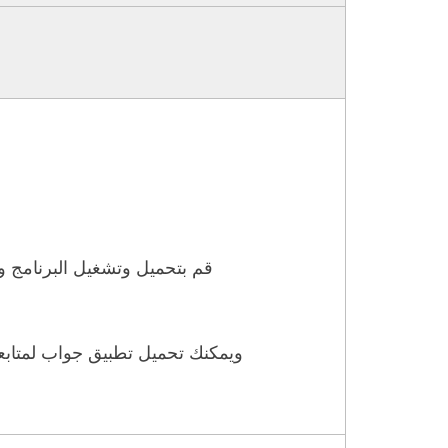
قم بتحميل وتشغيل البرنامج وعند الدخول الى لعبة ببجي وسوف يظهر لك إضافات الهكر وتستطيع التحكم بها من داخل اللعبة