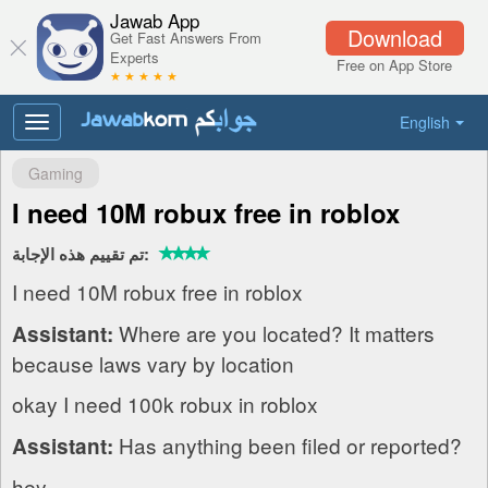
Jawab App
Download
Get Fast Answers From
Experts
Free on App Store
★ ★ ★ ★ ★
English
Toggle
navigation
Gaming
I need 10M robux free in roblox
تم تقييم هذه الإجابة:
I need 10M robux free in roblox
Where are you located? It matters
Assistant:
because laws vary by location
okay I need 100k robux in roblox
Has anything been filed or reported?
Assistant:
hey