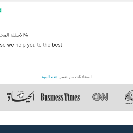
إ
الأسئلة المجابة 4412 | نسبة الرضا 98.1%
so we help you to the best
المحادثات تتم ضمن
هذه البنود