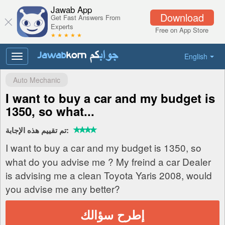
Jawab App
Download
Get Fast Answers From
Experts
Free on App Store
★ ★ ★ ★ ★
English
Toggle
navigation
Auto Mechanic
I want to buy a car and my budget is
1350, so what...
تم تقييم هذه الإجابة:
I want to buy a car and my budget is 1350, so
what do you advise me ? My freind a car Dealer
is advising me a clean Toyota Yaris 2008, would
you advise me any better?
إطرح سؤالك