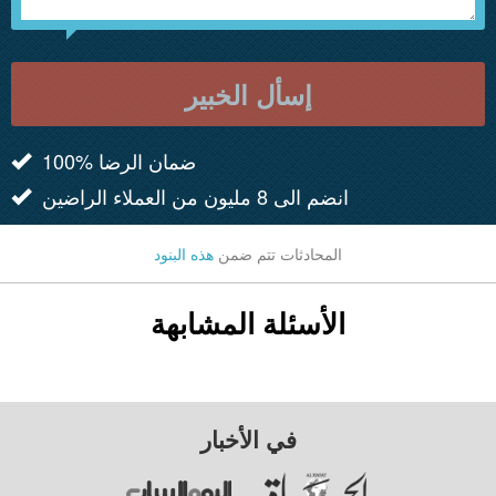
إسأل الخبير
100% ضمان الرضا
انضم الى 8 مليون من العملاء الراضين
المحادثات تتم ضمن
هذه البنود
الأسئلة المشابهة
في الأخبار