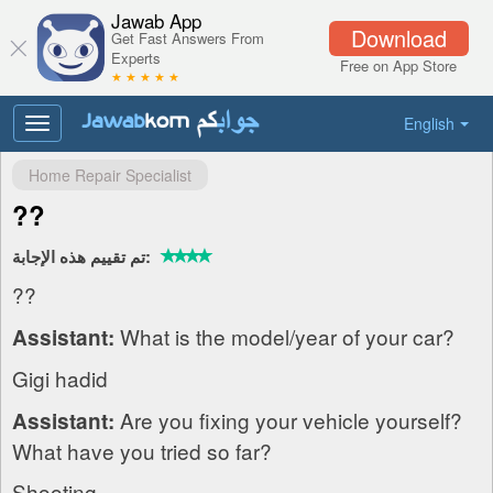
Jawab App
Download
Get Fast Answers From
Experts
Free on App Store
★ ★ ★ ★ ★
English
Toggle
navigation
Home Repair Specialist
??
تم تقييم هذه الإجابة:
??
What is the model/year of your car?
Assistant:
Gigi hadid
Are you fixing your vehicle yourself?
Assistant:
What have you tried so far?
Shooting