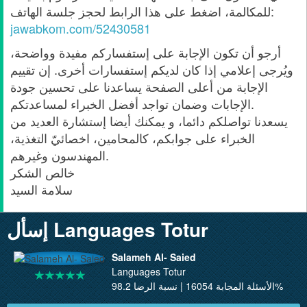
للمكالمة، اضغط على هذا الرابط لحجز جلسة الهاتف:
jawabkom.com/52430581
أرجو أن تكون الإجابة على إستفساركم مفيدة وواضحة،
ويُرجى إعلامي إذا كان لديكم إستفسارات أخرى. إن تقييم
الإجابة من أعلى الصفحة يساعدنا على تحسين جودة
الإجابات وضمان تواجد أفضل الخبراء لمساعدتكم.
يسعدنا تواصلكم دائما، و يمكنك أيضا إستشارة العديد من
الخبراء على جوابكم، كالمحامين، اخصائيّ التغذية،
المهندسون وغيرهم.
خالص الشكر
سلامة السيد
إسأل Languages Totur
Salameh Al- Saied
Languages Totur
الأسئلة المجابة 16054 | نسبة الرضا 98.2%