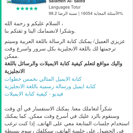
Salameh Al- Saied
Languages Totur
الأسئلة المجابة 16054 | نسبة الرضا 98.2%
السلام عليكم و رحمة الله ،
وشكرا لانضمامك الينا و ثقتكم بنا.
عزيزي العميل/ يمكنك كتابة الرسالة باللغة العربية وسيتم
ترجمتها لك باللغة الانجليزية بكل سرور واسرع وقت
ممكن.
واليك مواقع لتعلم كيفية كتابة الايميلات والرسائل باللغة
الانجليزية
كتابة الايميل المثالي بخمس خطوات
كتابة ايميل ورسالة رسمية باللغة الانجليزية
فيديو - كيفية كتابة الايميلات
شكراً لتعاملك معنا. يمكنك الاستفسار في أي وقت
وسنقوم بالرد عليك في أسرع وقت ممكن. كما يمكنك
استخدام جلسات المتابعة معي على الهاتف. إذا كنت ترغب
في الحصول على جلسة الهاتف، سيكلفك رسوم بسيطة