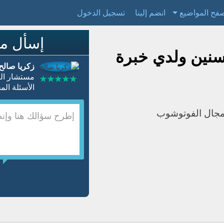
فح المواضيع
انضم إلينا
تسجيل الدخول
إسأل مس
ل فوتوغرافي لمده ٦ سنين ولدي خبرة
زكريا صالح
مستشار ال
الأسئلة المجابة 26926 | نسبة 