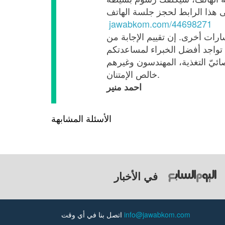
jawabkom.com/44698271
رات أخرى. إن تقييم الإجابة من
خالص الإمتنان.
احمد منير
الأسئلة المشابهة
في الأخبار
info@jawabkom.com
اتصل بنا في أي وقت