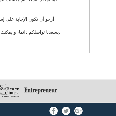
أرجو أن تكون الإجابة على إس
يسعدنا تواصلكم دائما، و يمكنك أيضا إستشارة العديد من الخبراء على جوابكم، كالمحامين، اخصائيّ التغذية، المهندسون وغيرهم.