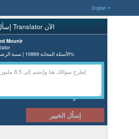
English
إسأل Translator الآن
d Mounir
lator
الأسئلة المجابة 10869 | نسبة الرضا 98.8%
إسأل الخبير