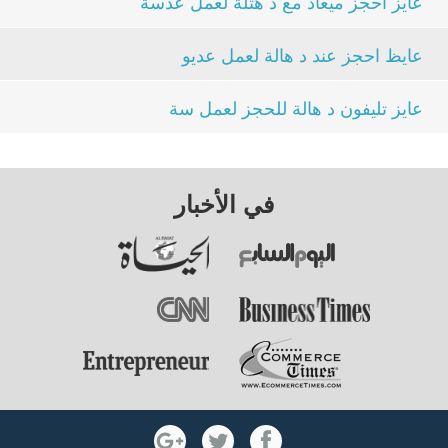
عايز احجز ميعاد مع د هتلة لعمل عدسة
عايظ احجز عند د هالة لعمل عديو
عايز تليفون د هالة للحجز لعمل سة
في الأخبار