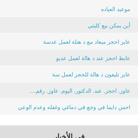
موعيد العياده
أين يمكن بيع كليتي
عايز احجز ميعاد مع د هتلة لعمل عدسة
عايظ احجز عند د هالة لعمل عديو
عايز تليفون د هالة للحجز لعمل سة
عاوز. احجز. عند. الدكتور. اليوم. عاوز. رقم....
احس دايما في وجع في دماغي وغفله وعدم الوعي
في الأخبار