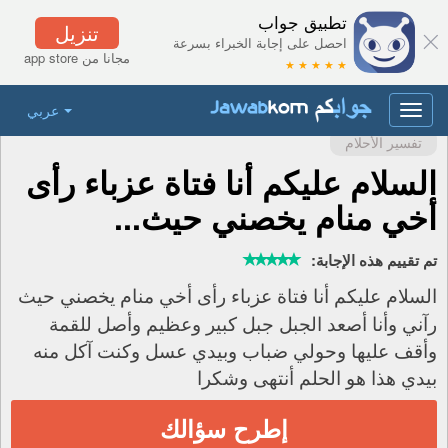
تطبيق جواب
تنزيل
احصل على إجابة الخبراء بسرعة
مجانا من app store
★ ★ ★ ★ ★
عربي
Toggle
navigation
تفسير الأحلام
السلام عليكم أنا فتاة عزباء رأى
أخي منام يخصني حيث...
تم تقييم هذه الإجابة:
السلام عليكم أنا فتاة عزباء رأى أخي منام يخصني حيث
رآني وأنا أصعد الجبل جبل كبير وعظيم وأصل للقمة
وأقف عليها وحولي ضباب وبيدي عسل وكنت آكل منه
بيدي هذا هو الحلم أنتهى وشكرا
إطرح سؤالك