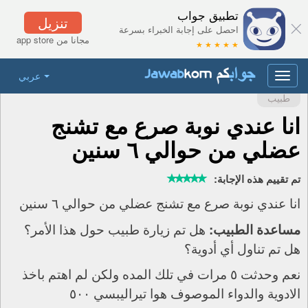
تطبيق جواب
تنزيل
احصل على إجابة الخبراء بسرعة
مجانا من app store
★ ★ ★ ★ ★
عربي
Toggle
navigation
طبيب
انا عندي نوبة صرع مع تشنج
عضلي من حوالي ٦ سنين
تم تقييم هذه الإجابة:
انا عندي نوبة صرع مع تشنج عضلي من حوالي ٦ سنين
هل تم زيارة طبيب حول هذا الأمر؟
مساعدة الطبيب:
هل تم تناول أي أدوية؟
نعم وحدثت ٥ مرات في تلك المده ولكن لم اهتم باخذ
الادوية والدواء الموصوف هوا تيراليبسي ٥٠٠