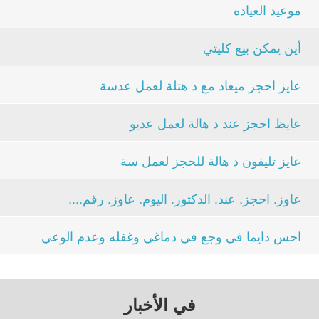
موعيد العياده
أين يمكن بيع كليتي
عايز احجز ميعاد مع د هتلة لعمل عدسة
عايظ احجز عند د هالة لعمل عديو
عايز تليفون د هالة للحجز لعمل سة
عاوز. احجز. عند. الدكتور. اليوم. عاوز. رقم....
احس دايما في وجع في دماغي وغفله وعدم الوعي
في الأخبار