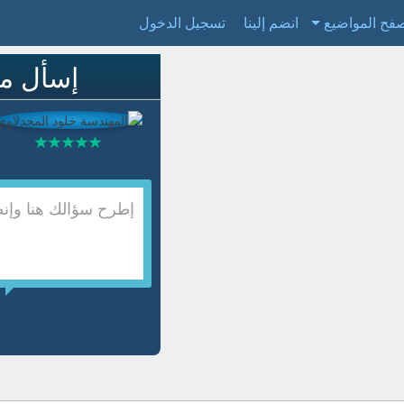
فح المواضيع
انضم إلينا
تسجيل الدخول
إسأل م