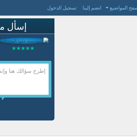
فح المواضيع
انضم إلينا
تسجيل الدخول
إسأل م