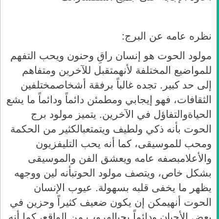
نظره عامه عن البرج:
مولود
الحوت
هو
إنسان
راقِ
وحنون
ويحب
التفهم
للمواضيع
المختلفة
لأنه
متقبل
للآخرين
ومتفاهم
إلى
حد
كبير
.
تجده
غالباً
برفقة
أشخاص
مختلفين
الثقافات،
فهو
إيجابي
ومطمئن
دائماً
ودائماً
ما
يشع
الحياة
والتفاؤل
في
الآخرين
.
يتميز
مولود
برج
الحوت
بأنه
ذكي
ولطيف
ويتمتع
بالكثير
من
الحكمة
ومحب
للموسيقى،
كما
أنه
يحب
التليفزيون
والأعلام
بصفه
عامه
ويعشق
الفن
والموسيقى
بشكل
خاص،
ويتصف
مولود
الحوت
بأنه
لين
ووجهه
يظهر
ما
يخفى
قلبه
بسهولة.
عيوب
الإنسان
الحوت
أنه
يمكن
إن
يكون
ضعيف
كثيراً
وحزين
في
بعض
الأحيان
ودائماً
يحب
الهروب
من
الواقع،
كما
أنه