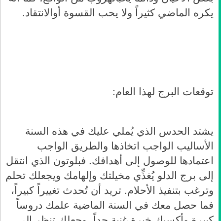
يكره
الماضي
كثيراً
ولا
يحب
القسوة
أو
الانتقاد
.
توقعات البرج لهذا العام:
يشتد الحدس الذي يُملي عليك في هذه السنة
الأساليب الواجب اتخاذها والطريق الواجب
اعتمادها للوصول إلى أهدافك. فبلوتون الذي انتقل
إلى برج الدلو يُغذِّي مخيلتك وإلهامك ويجعلك تحلم
وترغب بتنفيذ الأحلام. تريد أن تُحدث تغييراً كبيراً،
فما حصل معك في السنة الماضية علمك دروساً
كبيرة وأكسبك خبرة غنية جداً، وجعلك تنظر إلى