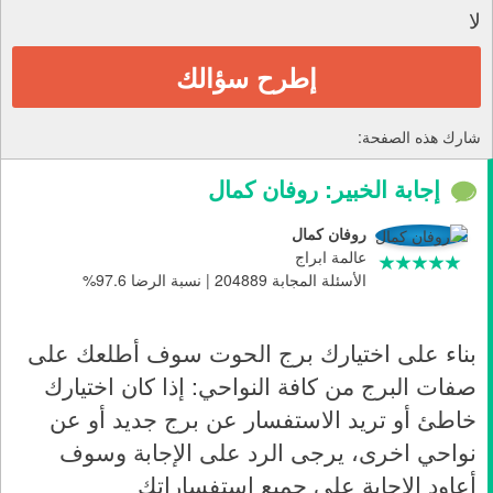
لا
إطرح سؤالك
شارك هذه الصفحة:
إجابة الخبير: روفان كمال
روفان كمال
عالمة ابراج
الأسئلة المجابة 204889 | نسبة الرضا 97.6%
بناء على اختيارك برج ال
حوت
سوف أطلعك على
صفات البرج من كافة النواحي:
إذا
كان اختيارك
خاطئ أو تريد الاستفسار عن برج جديد أو عن
نواحي اخرى، يرجى الرد على الإجابة وسوف
أعاود الإجابة على جميع استفساراتك