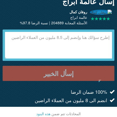
إسأل عالمة ابراج
روفان كمال
عالمة ابراج
الأسئلة المجابة 204889 | نسبة الرضا 97.8%
إسأل الخبير
100% ضمان الرضا
انضم الى 8 مليون من العملاء الراضين
المحادثات تتم ضمن
هذه البنود