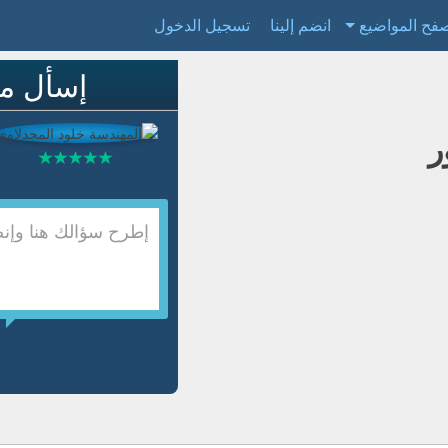
فح المواضيع
انضم إلينا
تسجيل الدخول
إسأل م
ر