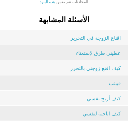
المحادثات تتم ضمن
هذه البنود
الأسئلة المشابهة
اقناع الزوجة في التحرير
عطيني طرق لإستمناء
كيف اقنع زوجتي بالتحرر
فببثب
كيف أريح نفسي
كيف اباحية لنفسي