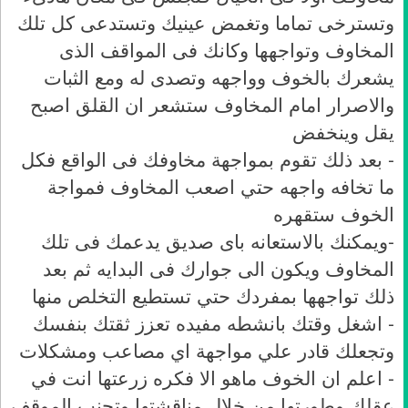
وتسترخى تماما وتغمض عينيك وتستدعى كل تلك
المخاوف وتواجهها وكانك فى المواقف الذى
يشعرك بالخوف وواجهه وتصدى له ومع الثبات
والاصرار امام المخاوف ستشعر ان القلق اصبح
يقل وينخفض
- بعد ذلك تقوم بمواجهة مخاوفك فى الواقع فكل
ما تخافه واجهه حتي اصعب المخاوف فمواجة
الخوف ستقهره
-ويمكنك بالاستعانه باى صديق يدعمك فى تلك
المخاوف ويكون الى جوارك فى البدايه ثم بعد
ذلك تواجهها بمفردك حتي تستطيع التخلص منها
- اشغل وقتك بانشطه مفيده تعزز ثقتك بنفسك
وتجعلك قادر علي مواجهة اي مصاعب ومشكلات
- اعلم ان الخوف ماهو الا فكره زرعتها انت في
عقلك وطورتها من خلال مناقشتها وتجنب الموقف