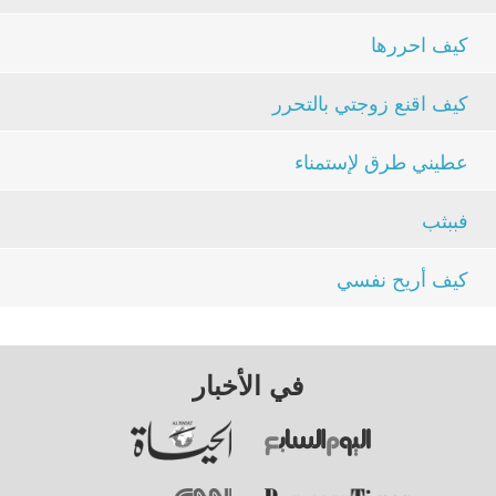
كيف احررها
كيف اقنع زوجتي بالتحرر
عطيني طرق لإستمناء
فببثب
كيف أريح نفسي
في الأخبار