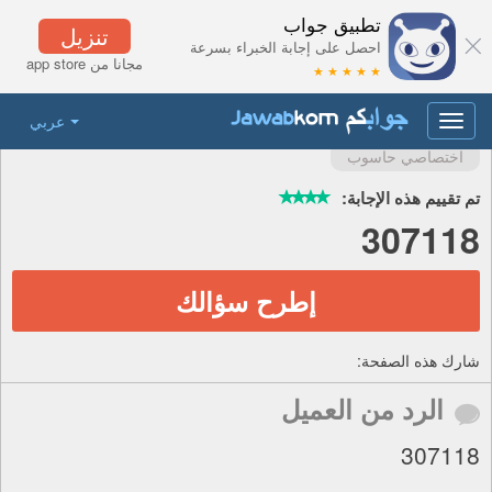
تطبيق جواب
تنزيل
احصل على إجابة الخبراء بسرعة
مجانا من app store
★ ★ ★ ★ ★
عربي
Toggle
navigation
اختصاصي حاسوب
تم تقييم هذه الإجابة:
307118
إطرح سؤالك
شارك هذه الصفحة:
الرد من العميل
307118